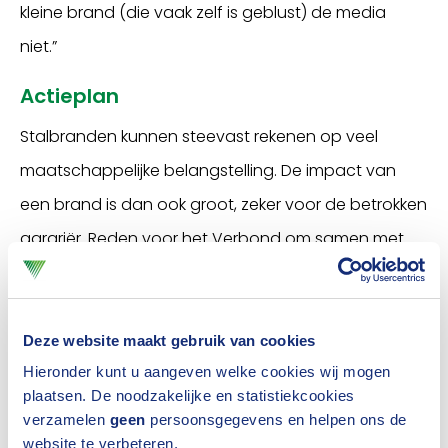
kleine brand (die vaak zelf is geblust) de media
niet.”
Actieplan
Stalbranden kunnen steevast rekenen op veel
maatschappelijke belangstelling. De impact van
een brand is dan ook groot, zeker voor de betrokken
agrariër. Reden voor het Verbond om samen met
de agrarische sector (LTO Nederland), de ministeries
van LNV en Binnenlandse Zaken, Brandweer
Nederland en de Dierenbescherming het
Actieplan
Deze website maakt gebruik van cookies
Hieronder kunt u aangeven welke cookies wij mogen
Brandveilige Veestallen
op te stellen. Daarnaast
plaatsen. De noodzakelijke en statistiekcookies
heeft de
Onderzoeksraad voor Veiligheid
vorig jaar
verzamelen
geen
persoonsgegevens en helpen ons de
het rapport
Stalbranden in de veehouderij
website te verbeteren.