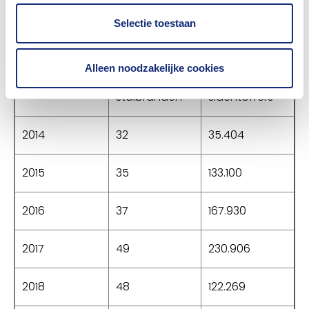
veel is verbeterd, kunnen we daar nog stappen
Selectie toestaan
zetten”, besluit Feiter.
Alleen noodzakelijke cookies
Aantal
Dierlijke
Jaartal
stalbranden*
slachtoffers
2014
32
35.404
2015
35
133.100
2016
37
167.930
2017
49
230.906
2018
48
122.269