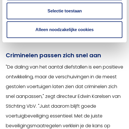
eveneens een sterke daling zien en staat nog net in
Selectie toestaan
de top 10. Opvallende stijger is de Renault Captur
(J5) 04/2013-10/2019, die met 63 diefstallen de derde
Alleen noodzakelijke cookies
plaats inneemt in de ranglijst van meest gestolen
modellen.
Criminelen passen zich snel aan
"De daling van het aantal diefstallen is een positieve
ontwikkeling, maar de verschuivingen in de meest
gestolen voertuigen laten zien dat criminelen zich
snel aanpassen," zegt directeur Edwin Karelsen van
Stichting VbV. "Juist daarom blijft goede
voertuigbeveiliging essentieel. Met de juiste
beveiligingsmaatregelen verklein je de kans op