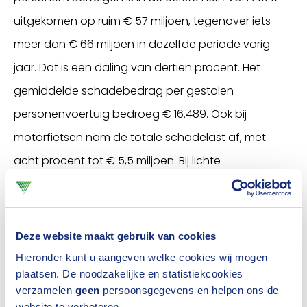
uitgekomen op ruim € 57 miljoen, tegenover iets
meer dan € 66 miljoen in dezelfde periode vorig
jaar. Dat is een daling van dertien procent. Het
gemiddelde schadebedrag per gestolen
personenvoertuig bedroeg € 16.489. Ook bij
motorfietsen nam de totale schadelast af, met
acht procent tot € 5,5 miljoen. Bij lichte
bedrijfsauto's bleef de totale schadelast nagenoeg
gelijk.
Deze website maakt gebruik van cookies
Autodieven kiezen andere favoriet
Hieronder kunt u aangeven welke cookies wij mogen
Binnen de personenvoertuigen zijn duidelijke
plaatsen. De noodzakelijke en statistiekcookies
verzamelen
geen
persoonsgegevens en helpen ons de
verschuivingen zichtbaar als het gaat om de meest
website te verbeteren.