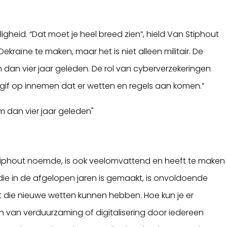
ligheid. “Dat moet je heel breed zien”, hield Van Stiphout
ekraïne te maken, maar het is niet alleen militair. De
tem dan vier jaar geleden. De rol van cyberverzekeringen
ergif op innemen dat er wetten en regels aan komen.”
tem dan vier jaar geleden"
tiphout noemde, is ook veelomvattend en heeft te maken
 die in de afgelopen jaren is gemaakt, is onvoldoende
 die nieuwe wetten kunnen hebben. Hoe kun je er
 van verduurzaming of digitalisering door iedereen