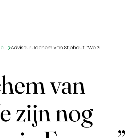
el
Adviseur Jochem van Stiphout: “We zijn nog lang niet klaar in Europa”
chem van
e zijn nog