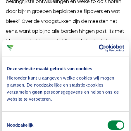
belangrijkste ontwikkelingen en welke to do’s horen
daar bij? In groepen beplakten ze flipovers en wat
bleek? Over de vraagstukken zijn de meesten het
eens, want op bijna alle borden hingen post-its met
‘duurzaamheid’ en ‘data’. En op de to do-lijsten
verscheen overal het woord ‘samenwerken’. De
deelnemers willen graag meer samenwerken om
Deze website maakt gebruik van cookies
generieke vraagstukken aan te pakken. Bijvoorbeeld
Hieronder kunt u aangeven welke cookies wij mogen
samenwerken als het gaat om regelgeving rondom
plaatsen. De noodzakelijke en statistiekcookies
de uitbesteding van IT, meer best practices delen of
verzamelen
geen
persoonsgegevens en helpen ons de
website te verbeteren.
meer samenwerken om kwetsbaren te
ondersteunen.
Toestemmingsselectie
Stevig netwerk
Noodzakelijk