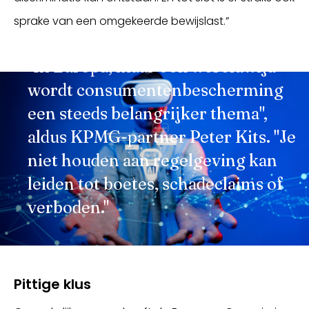
sprake van een omgekeerde bewijslast.”
"In Europa, maar ook wereldwijd
wordt consumentenbescherming
een steeds belangrijker thema",
aldus KPMG-partner Peter Kits. "Je
niet houden aan regelgeving kan
leiden tot boetes, schadeclaims of
verboden."
Pittige klus