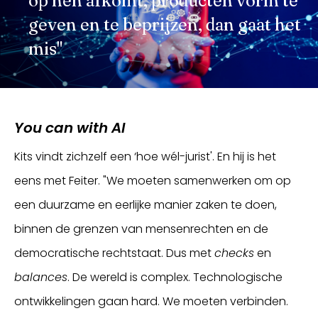
op hen afkomt, producten vorm te
geven en te beprijzen, dan gaat het
mis"
You can with AI
Kits vindt zichzelf een ‘hoe wél-jurist'. En hij is het
eens met Feiter. "We moeten samenwerken om op
een duurzame en eerlijke manier zaken te doen,
binnen de grenzen van mensenrechten en de
democratische rechtstaat. Dus met
checks
en
balances
. De wereld is complex. Technologische
ontwikkelingen gaan hard. We moeten verbinden.