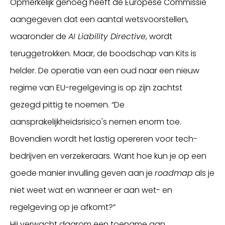
Opmerkelijk genoeg heeft de Europese Commissie
aangegeven dat een aantal wetsvoorstellen,
waaronder de
AI Liability Directive
, wordt
teruggetrokken. Maar, de boodschap van Kits is
helder. De operatie van een oud naar een nieuw
regime van EU-regelgeving is op zijn zachtst
gezegd pittig te noemen. “De
aansprakelijkheidsrisico's nemen enorm toe.
Bovendien wordt het lastig opereren voor tech-
bedrijven en verzekeraars. Want hoe kun je op een
goede manier invulling geven aan je
roadmap
als je
niet weet wat en wanneer er aan wet- en
regelgeving op je afkomt?”
Hij verwacht daarom een toename aan