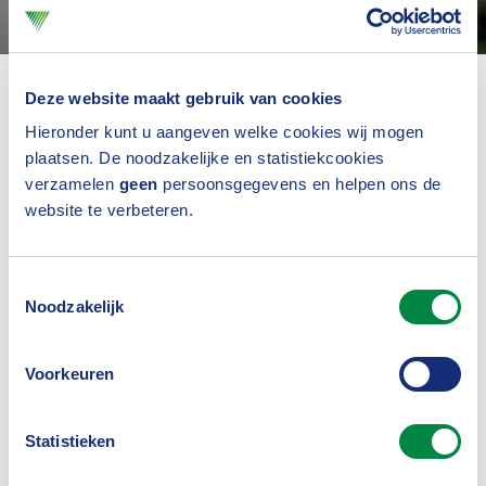
Deze website maakt gebruik van cookies
AI Act
Hieronder kunt u aangeven welke cookies wij mogen
Volgens Kits moet Europa zich blijven verzetten
plaatsen. De noodzakelijke en statistiekcookies
verzamelen
geen
persoonsgegevens en helpen ons de
tegen excessen, zodat onze fundamentele
website te verbeteren.
waarden en rechten altijd zijn geborgd. En dat doet
Europa met verve.
Toestemmingsselectie
Op een van zijn volgende sheets laat hij zien wat er
Noodzakelijk
al is aan wetgeving en wat er nog aankomt. In
Voorkeuren
totaal zijn het 126 richtlijnen, terwijl voor
aansprakelijkheidsverzekeraars met name AI en
Statistieken
(product)aansprakelijkheid relevant zijn. Kits: “De