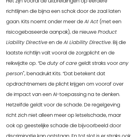
Het zijn vooral de uitbreidingen op eerdere
richtlijnen die bijna een schok door de zaal laten
gaan. Kits noemt onder meer de
AI Act
(met een
risicogebaseerde aanpak), de nieuwe
Product
Liability Directive
en de
AI Liability Directive
. Bij die
laatste richtlijn valt vooral de zorgplicht en de
reikwijdte op. “De
duty of care
geldt straks voor
any
person
", benadrukt Kits. “Dat betekent dat
opdrachtnemers de plicht krijgen om vooraf over
de impact van een AI-toepassing na te denken.
Hetzelfde geldt voor de schade. De regelgeving
richt zich niet alleen meer op letselschade, maar
ook op geestelijke schade die bijvoorbeeld door
discriminatie kan ontstaan. En tot slot is er straks ook