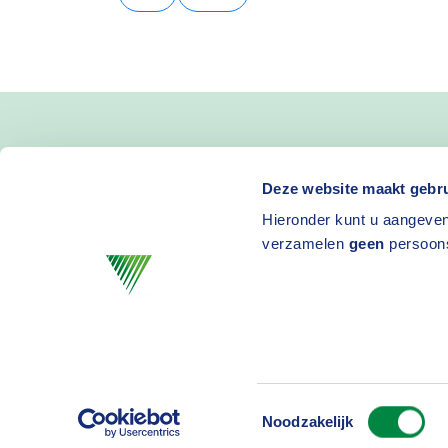
Blijf op de hoogte van 
Deze website maakt gebru
Hieronder kunt u aangeven
en activiteiten
verzamelen
geen
persoon
Toestemmingsselectie
Privacy
D
Noodzakelijk