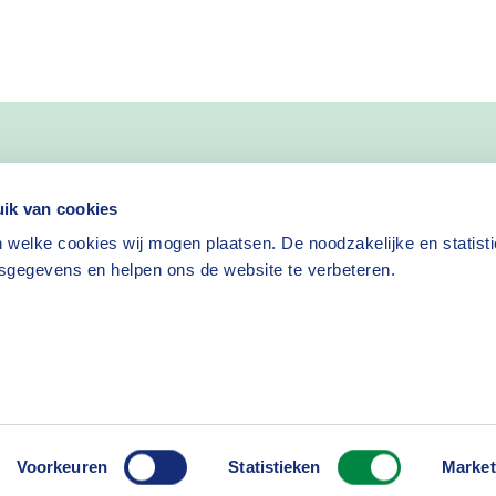
nieuws
ik van cookies
 welke cookies wij mogen plaatsen. De noodzakelijke en statist
Nieuwsbrief aanvragen
sgegevens en helpen ons de website te verbeteren.
isclaimer
Cookies
Voorkeuren
Statistieken
Market