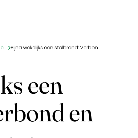
el
Bijna wekelijks een stalbrand: Verbond en partners lanceren campagne
jks een
erbond en