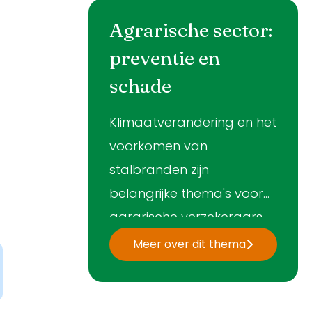
Agrarische sector:
preventie en
schade
Klimaatverandering en het
voorkomen van
stalbranden zijn
belangrijke thema's voor
agrarische verzekeraars.
Daarom werkt het
Meer over dit thema
platform Agrarisch van
het Verbond samen met
de overheid, wetenschap