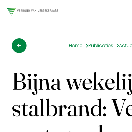
Home
Publicaties
Actue
Bijna wekeli
stalbrand: V