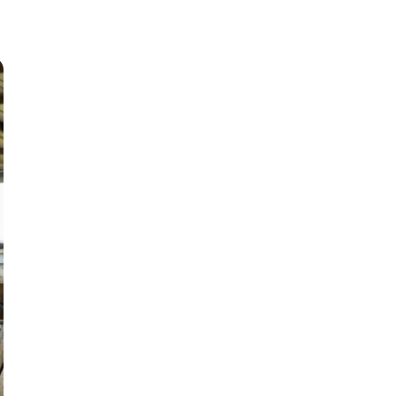
en LTO Nederland.
Daarnaast is het Verbond
lid van het internationale
netwerk
AIAG
.