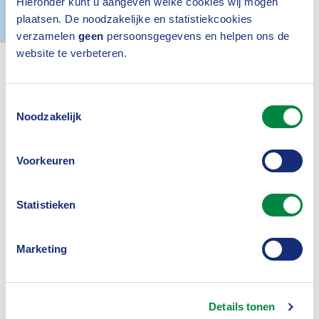
Hieronder kunt u aangeven welke cookies wij mogen
Actueel
14 mei 2020
plaatsen. De noodzakelijke en statistiekcookies
verzamelen
geen
persoonsgegevens en helpen ons de
website te verbeteren.
Toestemmingsselectie
Noodzakelijk
Voorkeuren
Inloggen
Statistieken
Marketing
Was dit nuttig?
Ja
Nee
Details tonen