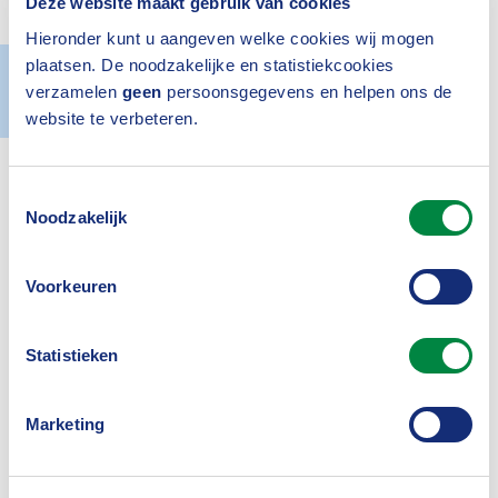
niet meteen weer als sneeuw voor de zon
Deze website maakt gebruik van cookies
verdwijnt.
Hieronder kunt u aangeven welke cookies wij mogen
plaatsen. De noodzakelijke en statistiekcookies
Actueel
15 juli 2021
verzamelen
geen
persoonsgegevens en helpen ons de
website te verbeteren.
Toestemmingsselectie
Noodzakelijk
Voorkeuren
Inloggen
Statistieken
Marketing
Was dit nuttig?