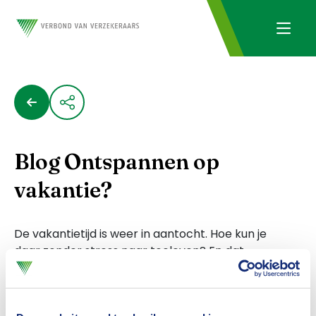
Blog Ontspannen op
vakantie?
De vakantietijd is weer in aantocht. Hoe kun je
daar zonder stress naar toeleven? En dat
vasthouden tot ver nadat je weer terug bent?
Verbondspartner T-MC heeft een aantal tips
op een rijtje gezet, zodat het vakantiegevoel