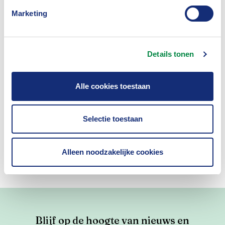
Marketing
Details tonen
Insurance Academy
Alle cookies toestaan
Als de verzekeraar de verzekering stopt
14-09-2026
Selectie toestaan
Online
Webinar
Alleen noodzakelijke cookies
Blijf op de hoogte van nieuws en