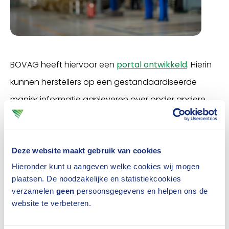
BOVAG heeft hiervoor een
portal ontwikkeld
. Hierin
kunnen herstellers op een gestandaardiseerde
manier informatie aanleveren over onder andere
hun duurzaamheidsbeleid, -ambitie en prestaties
zoals bijvoorbeeld CO2-uitstoot. Dat kan dan
vervolgens eenvoudig met verzekeraars en banken
Deze website maakt gebruik van cookies
Hieronder kunt u aangeven welke cookies wij mogen
worden gedeeld.
plaatsen. De noodzakelijke en statistiekcookies
verzamelen
geen
persoonsgegevens en helpen ons de
Duurzaamheidsinformatie over 2024
website te verbeteren.
Het format is in overleg met verzekeraars en banken