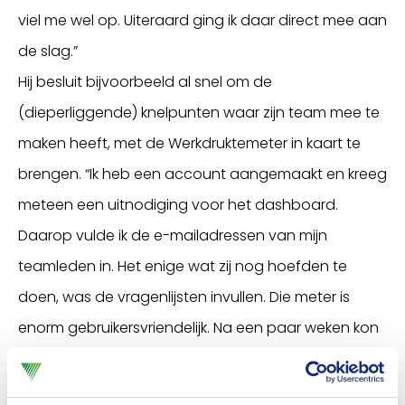
viel me wel op. Uiteraard ging ik daar direct mee aan
de slag.”
Hij besluit bijvoorbeeld al snel om de
(dieperliggende) knelpunten waar zijn team mee te
maken heeft, met de Werkdruktemeter in kaart te
brengen. “Ik heb een account aangemaakt en kreeg
meteen een uitnodiging voor het dashboard.
Daarop vulde ik de e-mailadressen van mijn
teamleden in. Het enige wat zij nog hoefden te
doen, was de vragenlijsten invullen. Die meter is
enorm gebruikersvriendelijk. Na een paar weken kon
ik weer inloggen en het rapport downloaden.”
"De relatief lage score op werklast viel me op. Daar