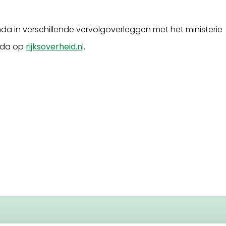
 in verschillende vervolgoverleggen met het ministerie
enda op
rijksoverheid.n
l.