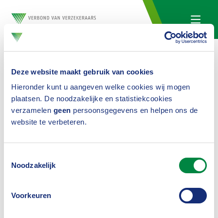
Deze website maakt gebruik van cookies
Hieronder kunt u aangeven welke cookies wij mogen
plaatsen. De noodzakelijke en statistiekcookies
DNB organiseert DORA-
verzamelen
geen
persoonsgegevens en helpen ons de
website te verbeteren.
seminar
Toestemmingsselectie
Noodzakelijk
Op deze pagina is ook content beschikbaar exclusief
voor leden
Log in
voor toegang of
vraag
account aan.
Voorkeuren