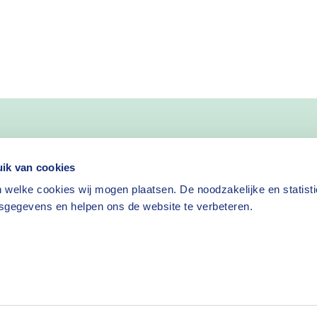
nieuws
ik van cookies
 welke cookies wij mogen plaatsen. De noodzakelijke en statist
Nieuwsbrief aanvragen
sgegevens en helpen ons de website te verbeteren.