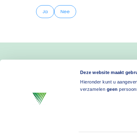
Ja
Nee
Blijf op de hoogte van 
Deze website maakt gebru
Hieronder kunt u aangeven
en activiteiten
verzamelen
geen
persoon