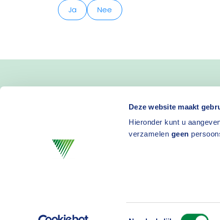
Ja
Nee
Blijf op de hoogte van 
Deze website maakt gebru
Hieronder kunt u aangeven
en activiteiten
verzamelen
geen
persoon
Toestemmingsselectie