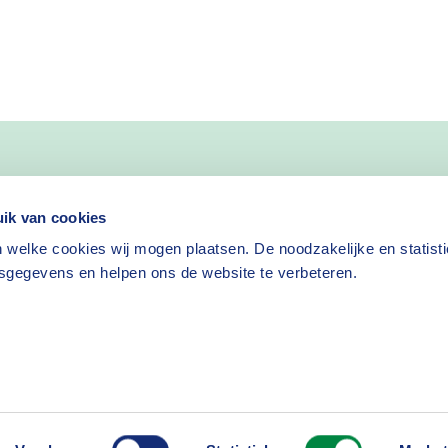
nieuws
ik van cookies
 welke cookies wij mogen plaatsen. De noodzakelijke en statist
Nieuwsbrief aanvragen
sgegevens en helpen ons de website te verbeteren.