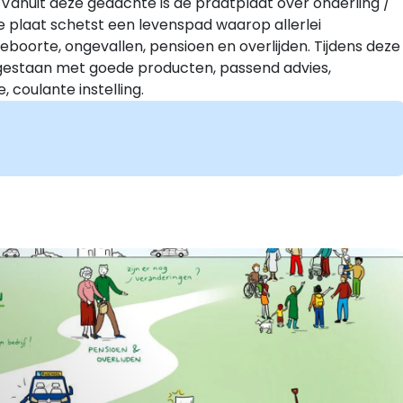
anuit deze gedachte is de praatplaat over onderling /
 plaat schetst een levenspad waarop allerlei
boorte, ongevallen, pensioen en overlijden. Tijdens deze
gestaan met goede producten, passend advies,
 coulante instelling.