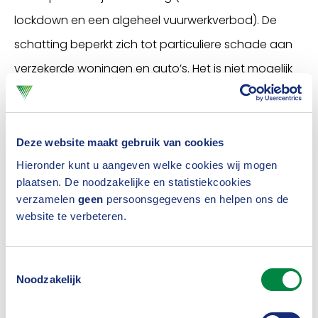
lockdown en een algeheel vuurwerkverbod). De
schatting beperkt zich tot particuliere schade aan
verzekerde woningen en auto’s. Het is niet mogelijk
om op regionaal niveau, zoals bijvoorbeeld per
gemeente of provincie, een schatting te doen.
Deze website maakt gebruik van cookies
Eerdere jaarwisselingen
Hieronder kunt u aangeven welke cookies wij mogen
In het overzicht hieronder zie je de schadelast van
plaatsen. De noodzakelijke en statistiekcookies
verzamelen
geen
persoonsgegevens en helpen ons de
de afgelopen negen jaar per jaarwisseling. Deze
website te verbeteren.
cijfers hebben alleen betrekking op particuliere
inboedel-, opstal- en autoverzekeringen. Het
Toestemmingsselectie
daadwerkelijke (totale) schadebedrag ligt hoger.
Noodzakelijk