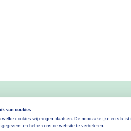
nieuws
ik van cookies
 welke cookies wij mogen plaatsen. De noodzakelijke en statist
Nieuwsbrief aanvragen
sgegevens en helpen ons de website te verbeteren.