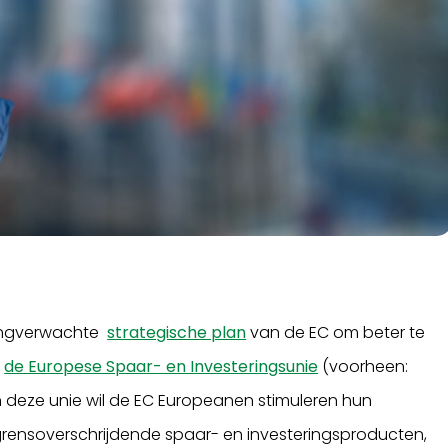
langverwachte
strategische plan
van de EC om beter te
s
de Europese Spaar- en Investeringsunie
(voorheen:
n deze unie wil de EC Europeanen stimuleren hun
 grensoverschrijdende spaar- en investeringsproducten,