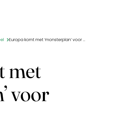
el
Europa komt met ‘monsterplan’ voor versterken concurrentiekracht EU
t met
’ voor