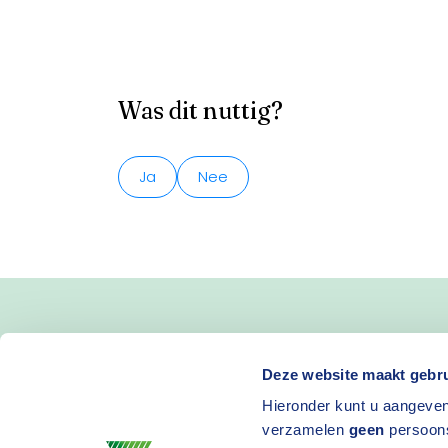
Was dit nuttig?
Ja
Nee
Blijf op de hoogte van 
Deze website maakt gebru
Hieronder kunt u aangeven
en activiteiten
verzamelen
geen
persoon