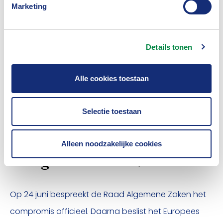
Marketing
nog voor bedrijven met meer dan 1000 werknemers.
Daardoor hoeven ongeveer 80% minder bedrijven
aan de rapportageregels te voldoen. Misschien
Details tonen
wordt dit aantal in de toekomst nog kleiner. Ook
Alle cookies toestaan
wordt voorgesteld om de rapportages simpeler te
maken. Regels per sector verdwijnen, en bedrijven
Selectie toestaan
hoeven minder informatie aan te leveren.
Alleen noodzakelijke cookies
Wat gebeurt er nu?
Op 24 juni bespreekt de Raad Algemene Zaken het
compromis officieel. Daarna beslist het Europees