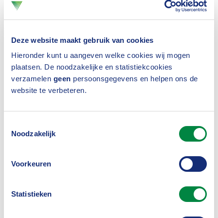
Nederland vindt het belangrijk dat bedrijven minder
hoeven te rapporteren. Sommige bedrijven moeten
nu nog wel rapporteren, maar vallen straks buiten
Deze website maakt gebruik van cookies
de nieuwe regels. Nederland wil dat deze bedrijven
Hieronder kunt u aangeven welke cookies wij mogen
al vanaf boekjaar 2025 mogen stoppen, en niet pas
plaatsen. De noodzakelijke en statistiekcookies
verzamelen
geen
persoonsgegevens en helpen ons de
vanaf 2027. In
het huidige voorstel (het compromis)
website te verbeteren.
mogen landen daar zelf voor kiezen. Dat past bij
wat Nederland wil.
Toestemmingsselectie
Noodzakelijk
Minder bedrijven, minder
Voorkeuren
regels
Statistieken
Volgens het voorstel gelden de nieuwe regels alleen