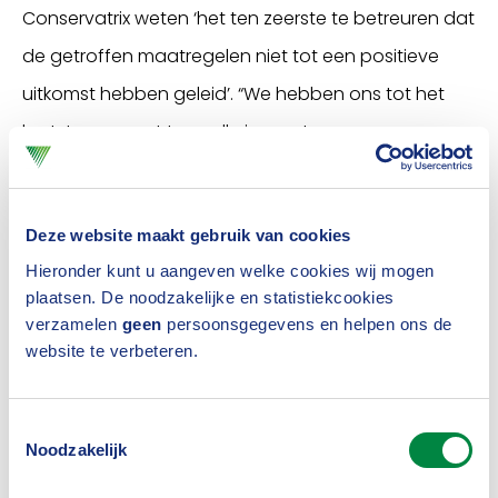
Conservatrix weten ‘het ten zeerste te betreuren dat
de getroffen maatregelen niet tot een positieve
uitkomst hebben geleid’. “We hebben ons tot het
laatste moment ten volle ingezet voor onze
polishouders. Dat dit ondanks de getroffen
maatregelen niet gelukt is, voelt wrang”, aldus René
Deze website maakt gebruik van cookies
Collé, CEO van Conservatrix.
Hieronder kunt u aangeven welke cookies wij mogen
Persoonlijke brief
plaatsen. De noodzakelijke en statistiekcookies
verzamelen
geen
persoonsgegevens en helpen ons de
Ook DNB en het Verbond van Verzekeraars
website te verbeteren.
betreuren het faillissement. Volgens DNB was het
onafwendbaar en is op dit moment nog niet
Toestemmingsselectie
Noodzakelijk
duidelijk wat de concrete gevolgen van het
faillissement voor de polishouders zijn. De curatoren