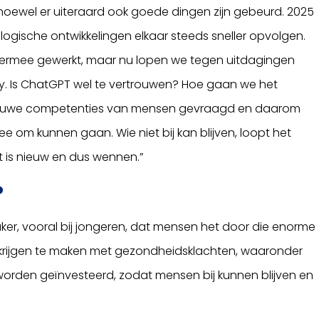
, hoewel er uiteraard ook goede dingen zijn gebeurd. 2025
ogische ontwikkelingen elkaar steeds sneller opvolgen.
n ermee gewerkt, maar nu lopen we tegen uitdagingen
cy. Is ChatGPT wel te vertrouwen? Hoe gaan we het
 nieuwe competenties van mensen gevraagd en daarom
 om kunnen gaan. Wie niet bij kan blijven, loopt het
at is nieuw en dus wennen.”
?
aker, vooral bij jongeren, dat mensen het door die enorme
e krijgen te maken met gezondheidsklachten, waaronder
 worden geïnvesteerd, zodat mensen bij kunnen blijven en