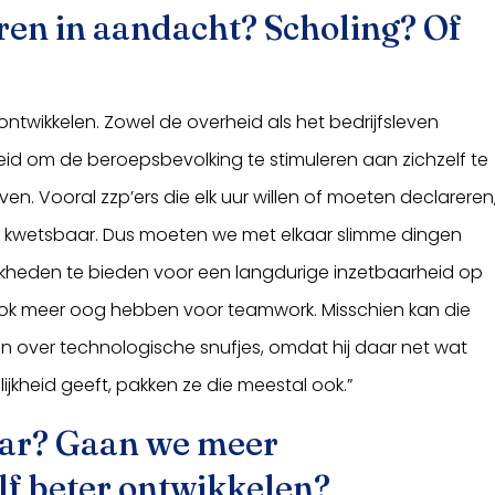
eren in aandacht? Scholing? Of
g ontwikkelen. Zowel de overheid als het bedrijfsleven
id om de beroepsbevolking te stimuleren aan zichzelf te
jven. Vooral zzp’ers die elk uur willen of moeten declareren
zijn kwetsbaar. Dus moeten we met elkaar slimme dingen
jkheden te bieden voor een langdurige inzetbaarheid op
ok meer oog hebben voor teamwork. Misschien kan die
en over technologische snufjes, omdat hij daar net wat
ijkheid geeft, pakken ze die meestal ook.”
aar? Gaan we meer
f beter ontwikkelen?