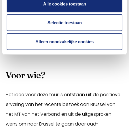
Alle cookies toestaan
het Verbond, is aanwezig. Hij neemt je mee in zijn
werk in Brussel. Hij legt onder andere uit wat de
Selectie toestaan
meest relevante wetten zijn voor Nederlandse
verzekeraars. En vertelt hoe het Verbond bijdraagt
Alleen noodzakelijke cookies
aan de belangenbehartiging van jouw bedrijf.
Voor wie?
Het idee voor deze tour is ontstaan uit de positieve
ervaring van het recente bezoek aan Brussel van
het MT van het Verbond en uit de uitgesproken
wens om naar Brussel te gaan door oud-