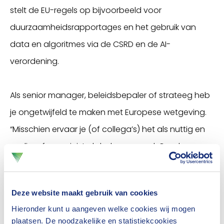
stelt de EU-regels op bijvoorbeeld voor
duurzaamheidsrapportages en het gebruik van
data en algoritmes via de CSRD en de AI-
verordening.
Als senior manager, beleidsbepaler of strateeg heb
je ongetwijfeld te maken met Europese wetgeving.
“Misschien ervaar je (of collega’s) het als nuttig en
nodig, of soms juist als belemmerend. Om de
afstand tussen Brussel en jouw bedrijf te verkleinen,
organiseren we op 2 en 3 oktober een Tour de
Deze website maakt gebruik van cookies
Bruxelles”, legt Lieke Hoomans, manager Insurance
Hieronder kunt u aangeven welke cookies wij mogen
Academy van het Verbond, uit.
plaatsen. De noodzakelijke en statistiekcookies