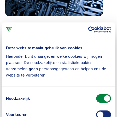
Het Verbond is benieuwd waar de kritische houding
ten opzichte van prijsoptimalisatie precies op is
Deze website maakt gebruik van cookies
gebaseerd (paragraaf 3.2.2). Andere risico’s zijn
Hieronder kunt u aangeven welke cookies wij mogen
volgens IAIS de ondoorzichtigheid en complexiteit
plaatsen. De noodzakelijke en statistiekcookies
van de gebruikte algoritmes, de toegankelijkheid tot
verzamelen
geen
persoonsgegevens en helpen ons de
en betaalbaarheid van de producten
website te verbeteren.
(onverzekerbaarheid). Tegelijkertijd is het Verbond
blij verrast met de erkenning van de
Toestemmingsselectie
Noodzakelijk
Solidariteitsmonitor door het IAIS en de diverse
Nederlandse voorbeelden in het paper.
Voorkeuren