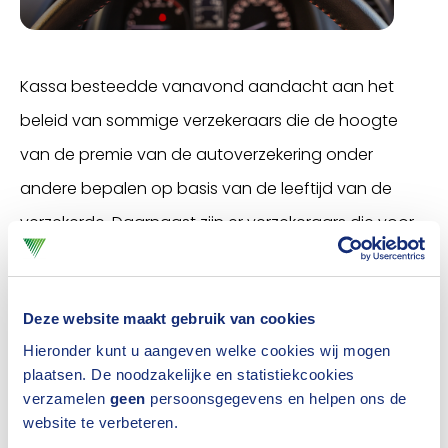
Kassa besteedde vanavond aandacht aan het
beleid van sommige verzekeraars die de hoogte
van de premie van de autoverzekering onder
andere bepalen op basis van de leeftijd van de
verzekerde. Daarnaast zijn er verzekeraars die voor
nieuwe klanten een leeftijdsgrens hanteren.
Leeftijd heeft invloed op schadekans
Deze website maakt gebruik van cookies
Aan tafel bij Kassa stelde Weurding dat de
Hieronder kunt u aangeven welke cookies wij mogen
plaatsen. De noodzakelijke en statistiekcookies
schadekans stijgt naarmate een bestuurder ouder
verzamelen
geen
persoonsgegevens en helpen ons de
wordt. “Uit statistieken van het Verbond van
website te verbeteren.