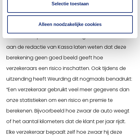
Selectie toestaan
Kassa heeft de afgelopen dagen zelf geprobeerd
om het risico van een oudere bestuurder en
Alleen noodzakelijke cookies
bijhorende premie te berekenen. Het Verbond heeft
naar aanloop van de uitzending meerdere malen
aan de redactie van Kassa laten weten dat deze
berekening geen goed beeld geeft hoe
verzekeraars een risico inschatten. Ook tijdens de
uitzending heeft Weurding dit nogmaals benadrukt:
“Een verzekeraar gebruikt veel meer gegevens dan
onze statistieken om een risico en premie te
berekenen. Bijvoorbeeld hoe zwaar de auto weegt
of het aantal kilometers dat de klant per jaar rijdt.
Elke verzekeraar bepaalt zelf hoe zwaar hij deze