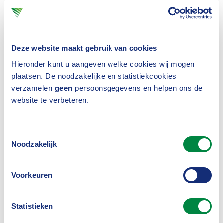
samen voor zorgen dat deze bedrijven
verzekerbaar blijven.
Deze website maakt gebruik van cookies
In groepjes is gesproken over preventieve
Hieronder kunt u aangeven welke cookies wij mogen
maatregelen, wet- en regelgeving en de opbouw
plaatsen. De noodzakelijke en statistiekcookies
van (incident)data en kennis. Door de enorme
verzamelen
geen
persoonsgegevens en helpen ons de
website te verbeteren.
hoeveelheid processen, producten en bedrijven
ontbreekt vaak het zicht op een oplossing en wordt
Toestemmingsselectie
er onvoldoende geleerd van incidenten. De afval-
Noodzakelijk
en recyclingbranche moet verder toewerken naar
meer continue systemen van controle,
Voorkeuren
(incident)rapportage en verbetering, zodat
Statistieken
brandrisico’s beter beheersbaar zijn en de