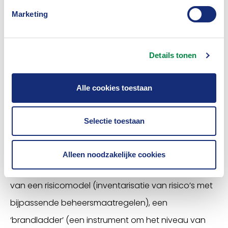
verzekerbaarheid toeneemt. Aan de andere kant
Marketing
moeten adviseurs en verzekeraars vanuit het grote
aantal verschillende soorten bedrijven in deze
branche ieder risico zoveel mogelijk individueel
Details tonen
beoordelen en hiervoor verzekeringsoplossingen
bieden.
Alle cookies toestaan
Vervolgtraject
Selectie toestaan
Aan de hand van de ideeën die tijdens de
gesprekken naar voren kwamen, zijn verschillende
Alleen noodzakelijke cookies
vervolgtrajecten afgesproken: zoals het ontwikkelen
van een risicomodel (inventarisatie van risico’s met
bijpassende beheersmaatregelen), een
‘brandladder’ (een instrument om het niveau van