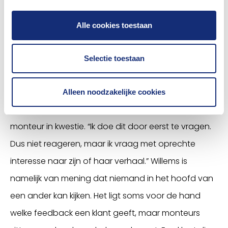
ontstaat een helder beeld van de sterke kanten en
Alle cookies toestaan
aandachtspunten.”
Eerlijk advies
Selectie toestaan
Ook Carglass-klanten zijn soms kritisch of dienen
een klacht in. Als feedback van klanten Willems
Alleen noodzakelijke cookies
verwondert, bespreekt ze dit meteen met de
monteur in kwestie. “Ik doe dit door eerst te vragen.
Dus niet reageren, maar ik vraag met oprechte
interesse naar zijn of haar verhaal.” Willems is
namelijk van mening dat niemand in het hoofd van
een ander kan kijken. Het ligt soms voor de hand
welke feedback een klant geeft, maar monteurs