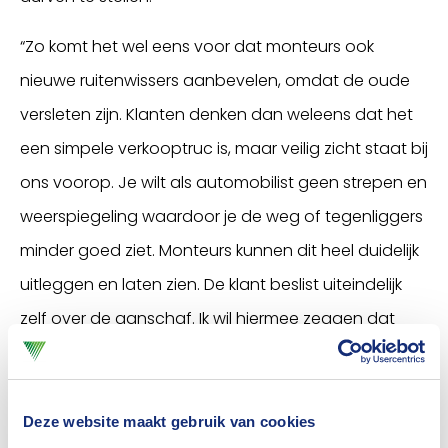
“Zo komt het wel eens voor dat monteurs ook
nieuwe ruitenwissers aanbevelen, omdat de oude
versleten zijn. Klanten denken dan weleens dat het
een simpele verkooptruc is, maar veilig zicht staat bij
ons voorop. Je wilt als automobilist geen strepen en
weerspiegeling waardoor je de weg of tegenliggers
minder goed ziet. Monteurs kunnen dit heel duidelijk
uitleggen en laten zien. De klant beslist uiteindelijk
zelf over de aanschaf. Ik wil hiermee zeggen dat
monteurs een oprecht en eerlijk advies willen geven.
En dat voelen klanten. Het is altijd fijn als je aardig
bent, maar het gaat er bij klanttevredenheid ook om
Deze website maakt gebruik van cookies