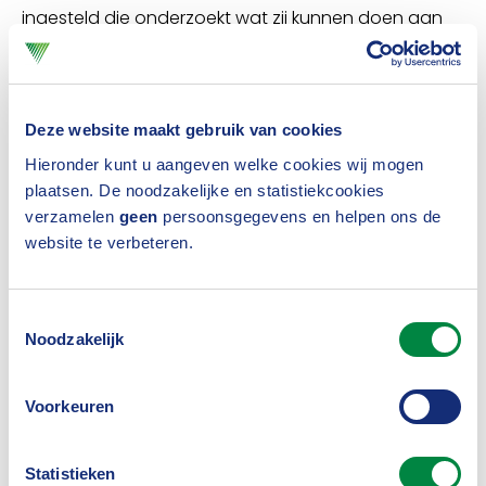
ingesteld die onderzoekt wat zij kunnen doen aan
verzekeringsfraudebestrijding in Griekenland. Het is
de bedoeling dat er eerst een focus komt op
motorrijtuigenverzekeringen, maar daarna willen de
Deze website maakt gebruik van cookies
Grieken graag uitbreiden naar andere delen van de
Hieronder kunt u aangeven welke cookies wij mogen
plaatsen. De noodzakelijke en statistiekcookies
verzekeringssector”, vertelt Roelof Visscher van het
verzamelen
geen
persoonsgegevens en helpen ons de
Centrum Bestrijding Verzekeringsfraude (CBV).
website te verbeteren.
Publiek-private samenwerking
Toestemmingsselectie
Samen met collega’s Jochem van Stiphout
Noodzakelijk
(Europese lobby) en Anne Sonnenschein
Voorkeuren
(beleidsadviseur CBV) heeft hij niet alleen de
Nederlandse werkwijze toegelicht, maar ook
Statistieken
tientallen vragen beantwoord. “Wij hebben