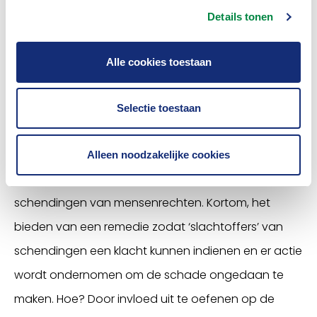
Details tonen
leren, en daarmee ook een bijdrage leveren aan de
toekomst.”
Alle cookies toestaan
Geef invulling aan je eigen rol
Een andere belangrijke boodschap is dat
Selectie toestaan
verzekeraars moeten nadenken over hun eigen rol
en op welke manieren zij kunnen bijdragen aan
Alleen noodzakelijke cookies
identificeren, adresseren en voorkomen van
schendingen van mensenrechten. Kortom, het
bieden van een remedie zodat ‘slachtoffers’ van
schendingen een klacht kunnen indienen en er actie
wordt ondernomen om de schade ongedaan te
maken. Hoe? Door invloed uit te oefenen op de