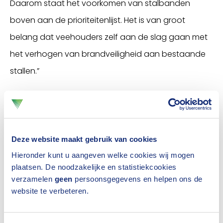
Daarom staat het voorkomen van stalbanden
boven aan de prioriteitenlijst. Het is van groot
belang dat veehouders zelf aan de slag gaan met
het verhogen van brandveiligheid aan bestaande
stallen.”
Richard Weurding, algemeen directeur van het
Verbond van Verzekeraars: “Verzekeraars hebben
verstand van risico’s. Die kennis delen we graag met
Deze website maakt gebruik van cookies
onze partners, zoals de brandweer, overheid en
Hieronder kunt u aangeven welke cookies wij mogen
plaatsen. De noodzakelijke en statistiekcookies
belangenorganisaties voor agrariërs. Zo helpen wij
verzamelen
geen
persoonsgegevens en helpen ons de
boeren met het voorkomen van dierenleed als
website te verbeteren.
gevolg van brand in de stal.”