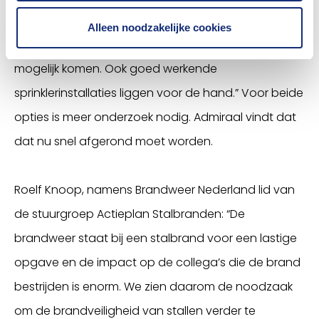
“Hevig onweer zorgt steeds vaker voor een
Alleen noodzakelijke cookies
stalbrand dus bliksemafleiders moeten er zo snel
mogelijk komen. Ook goed werkende
sprinklerinstallaties liggen voor de hand.” Voor beide
opties is meer onderzoek nodig. Admiraal vindt dat
dat nu snel afgerond moet worden.
Roelf Knoop, namens Brandweer Nederland lid van
de stuurgroep Actieplan Stalbranden: “De
brandweer staat bij een stalbrand voor een lastige
opgave en de impact op de collega’s die de brand
bestrijden is enorm. We zien daarom de noodzaak
om de brandveiligheid van stallen verder te