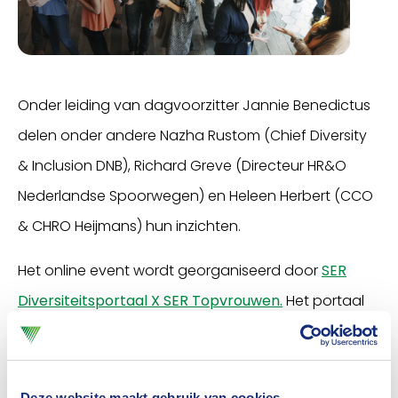
Onder leiding van dagvoorzitter Jannie Benedictus
delen onder andere Nazha Rustom (Chief Diversity
& Inclusion DNB), Richard Greve (Directeur HR&O
Nederlandse Spoorwegen) en Heleen Herbert (CCO
& CHRO Heijmans) hun inzichten.
Het online event wordt georganiseerd door
SER
Diversiteitsportaal X SER Topvrouwen.
Het portaal
gaat met enige regelmaat in gesprek met bedrijven
– die de verplichting hebben te rapporteren in het
SER Diversiteitsportaal - over hun ambities en
Deze website maakt gebruik van cookies