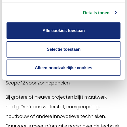
stelling: standaard polisvoorwaarden zijn
Details tonen
belangrijker dan maatwerk. De reacties in de zaal
lieten zien dat dit geen keuze is tussen twee
Alle cookies toestaan
uitersten. Bij bekende technieken als zonnepanelen
en elektrische auto’s ontstaat steeds meer
Selectie toestaan
standaardisatie. De markt wordt volwassen. Een
voorbeeld daarvan is de samenwerking met de
Alleen noodzakelijke cookies
installatiesector dat heeft geresulteerd in de SCIOS
Scope 12 voor zonnepanelen.
Bij grotere of nieuwe projecten blijft maatwerk
nodig. Denk aan waterstof, energieopslag,
houtbouw of andere innovatieve technieken.
Daarvoor is meer informatie nodig over de techniek,