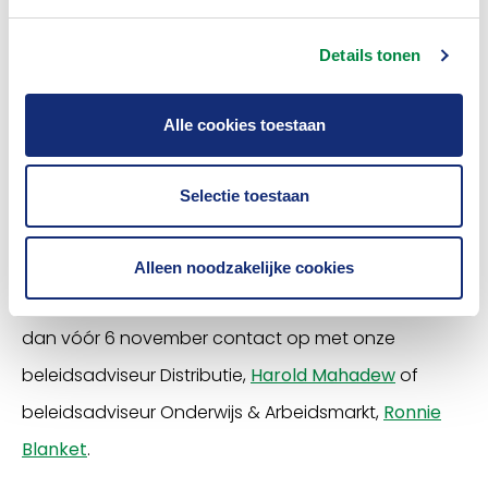
advies één nieuwe toetsterm vastgesteld. Het CDFD
adviseert en ondersteunt de Minister van Financiën
Details tonen
over vakbekwaamheid in de Wet op het financieel
Alle cookies toestaan
toezicht.
Vragen of opmerkingen? Neem
Selectie toestaan
contact met ons op
Mocht je aanvullende gedachten en/of
Alleen noodzakelijke cookies
opmerkingen hebben bij deze consultatie, neem
dan vóór 6 november contact op met onze
beleidsadviseur Distributie,
Harold Mahadew
of
beleidsadviseur Onderwijs & Arbeidsmarkt,
Ronnie
Blanket
.