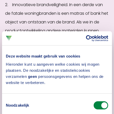
2. Innovatieve brandveiligheid. In een derde van
de fatale woningbranden is een matras of bank het
object van ontstaan van de brand. Als we in de
productontwikkeling andere materialen kunnen
gebruiken, wordt een huis al veel brandveiliger.
Ander aspect dat wij onder innovatieve veiligheid
scharen, heeft met gedrag te maken. Menselijk
Deze website maakt gebruik van cookies
Hieronder kunt u aangeven welke cookies wij mogen
handelen is nog steeds een van de meest
plaatsen. De noodzakelijke en statistiekcookies
voorkomende oorzaken van brand. En pas als we
verzamelen
geen
persoonsgegevens en helpen ons de
weten wat mensen doen, kunnen we brand
website te verbeteren.
voorkomen.
3. Toegepaste brandveiligheid. Hierin ontwikkelen
Toestemmingsselectie
Noodzakelijk
we kennis en kunde gericht op de praktijk. Een