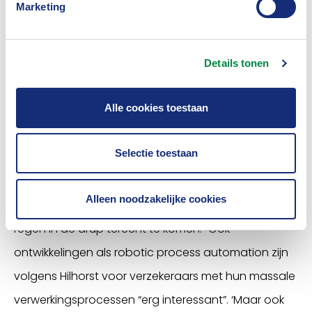
Marketing
met slimme algoritmes de efficiency van de
bedrijfsvoering verregaand optimaliseren. Maar ook
beveiligingsvraagstukken zijn cruciaal voor de
Details tonen
continuïteit van de bedrijfsvoering. Dit soort
Alle cookies toestaan
technische beveiligingsaanpassingen zijn vaak
ingewikkeld vanwege de grote datasystemen bij
Selectie toestaan
verzekeraars. Daar is vaak jarenlang in gecodeerd
en je moet zorgvuldige besluiten nemen over
Alleen noodzakelijke cookies
eventuele aanpassingen om uiteindelijk niet van de
regen in de drup terecht te komen.” Ook
ontwikkelingen als robotic process automation zijn
volgens Hilhorst voor verzekeraars met hun massale
verwerkingsprocessen “erg interessant”. ‘Maar ook