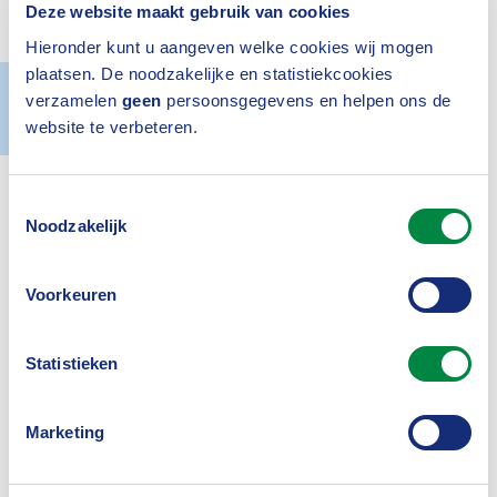
Deze website maakt gebruik van cookies
Solvency II-huis? En komt er ooit een Solvency
III? Niet als het aan Karel Van Hulle ligt.
Hieronder kunt u aangeven welke cookies wij mogen
plaatsen. De noodzakelijke en statistiekcookies
verzamelen
geen
persoonsgegevens en helpen ons de
Actueel
26 november 2020
website te verbeteren.
Toestemmingsselectie
Noodzakelijk
Inloggen
Voorkeuren
Statistieken
Marketing
Was dit nuttig?