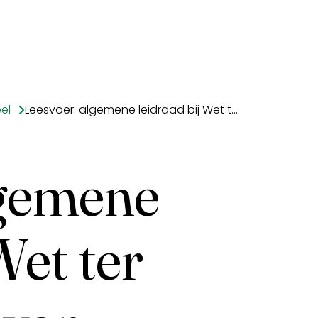
el
Leesvoer: algemene leidraad bij Wet ter voorkoming van witwassen en financieren van terrorisme (Wwft)
lgemene
Wet ter