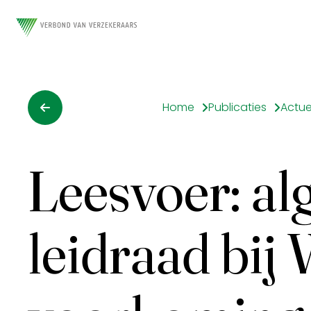
Home
Publicaties
Actue
Leesvoer: a
leidraad bij 