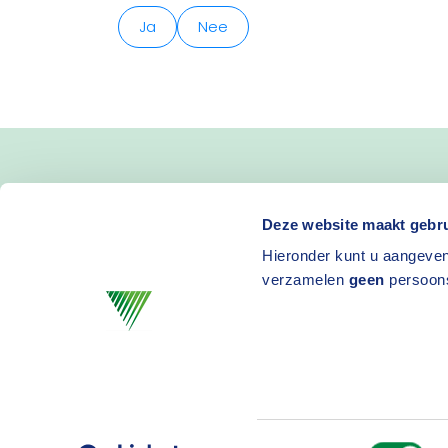
Ja
Nee
Blijf op de hoogte van 
Deze website maakt gebru
Hieronder kunt u aangeven
en activiteiten
verzamelen
geen
persoon
Toestemmingsselectie