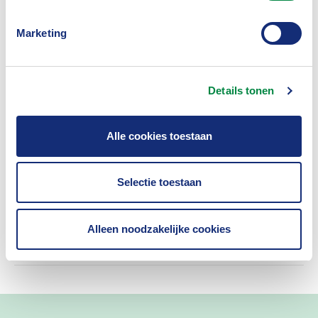
Ja
Nee
Marketing
Details tonen
Insurance Academy
Masterclass Biodiversiteit voor
Alle cookies toestaan
verzekeraars
Selectie toestaan
02-11-2026
Den Haag
Alleen noodzakelijke cookies
Opleiding