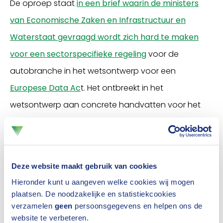
De oproep staat
in een brief waarin de ministers
van Economische Zaken en Infrastructuur en
Waterstaat gevraagd wordt zich hard te maken
voor een sectorspecifieke regeling
voor de
autobranche in het wetsontwerp voor een
Europese Data Ac
t. Het ontbreekt in het
wetsontwerp aan concrete handvatten voor het
verantwoord delen van autodata, stelt AFCAR.
Steeds meer auto’s leggen namelijk gegevens vast
over de staat van de auto en het rijgedrag van de
Deze website maakt gebruik van cookies
bestuurder. Deze gegevens worden via een
Hieronder kunt u aangeven welke cookies wij mogen
dataverbinding doorgestuurd naar de
plaatsen. De noodzakelijke en statistiekcookies
autofabrikant, vaak zonder dat de autobezitter dat
verzamelen
geen
persoonsgegevens en helpen ons de
website te verbeteren.