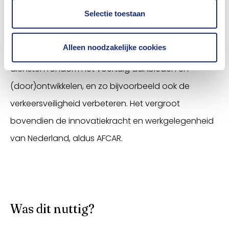
autofabrikant.
Selectie toestaan
Dankzij digitalisering en het verantwoord delen van
Alleen noodzakelijke cookies
voertuigdata kan Nederland digitale producten en
diensten rondom het voertuig aanbieden en
(door)ontwikkelen, en zo bijvoorbeeld ook de
verkeersveiligheid verbeteren. Het vergroot
bovendien de innovatiekracht en werkgelegenheid
van Nederland, aldus AFCAR.
Was dit nuttig?