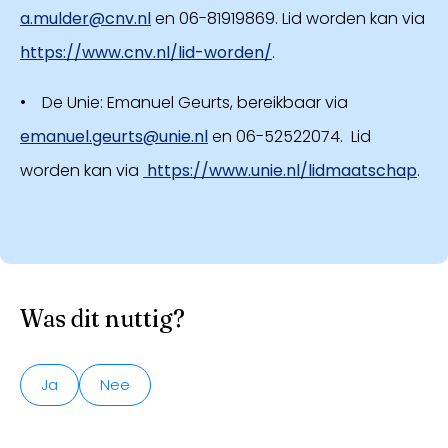
a.mulder@cnv.nl
en 06-81919869. Lid worden kan via
https://www.cnv.nl/lid-worden/
.
• De Unie: Emanuel Geurts, bereikbaar via
emanuel.geurts@unie.nl
en 06-52522074. Lid
worden kan via
https://www.unie.nl/lidmaatschap
.
Was dit nuttig?
Ja
Nee