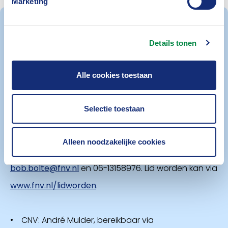
Marketing
Informatie vakorganisaties
Details tonen
Alle cookies toestaan
Meer informatie over de vakbonden,
vakbondsbestuurders en het lidmaatschap vind je
Selectie toestaan
via:
Alleen noodzakelijke cookies
• FNV Finance: Bob Bolte bereikbaar via
bob.bolte@fnv.nl
en 06-13158976. Lid worden kan via
www.fnv.nl/lidworden
.
• CNV: André Mulder, bereikbaar via