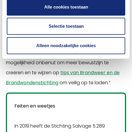
“Mensen laden zonder na te denken een telefoon
Alle cookies toestaan
op hun bed of op de bank op. Kinderen nemen hun
mobiel zelfs mee naar bed en laden ’m op onder
Selectie toestaan
hun kussen. Enorm brandgevaarlijk. Het is constant
in het nieuws en op social media, maar nog lang
Alleen noodzakelijke cookies
niet iedereen slaat erop aan. Daarom laten wij geen
mogelijkheid onbenut om meer bewustzijn te
creëren en te wijzen op
tips van Brandweer en de
Brandwondenstichting
om veilig op te laden.”
Feiten en weetjes
In 2019 heeft de Stichting Salvage 5.289