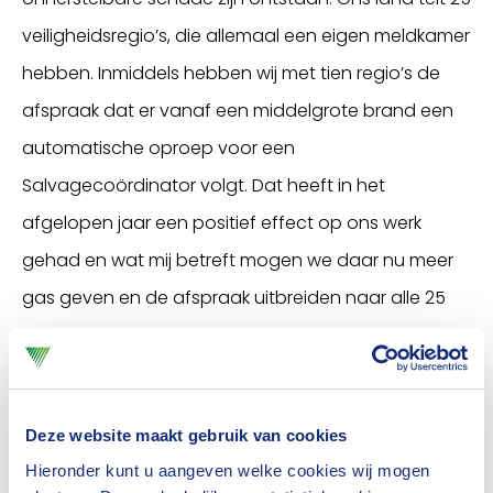
veiligheidsregio’s, die allemaal een eigen meldkamer
hebben. Inmiddels hebben wij met tien regio’s de
afspraak dat er vanaf een middelgrote brand een
automatische oproep voor een
Salvagecoördinator volgt. Dat heeft in het
afgelopen jaar een positief effect op ons werk
gehad en wat mij betreft mogen we daar nu meer
gas geven en de afspraak uitbreiden naar alle 25
regio’s.”
Geen zorgen, wel wensen
Echte zorgen naar aanleiding van de jaarcijfers
Deze website maakt gebruik van cookies
heeft Van den Berg niet, maar naast de snellere
Hieronder kunt u aangeven welke cookies wij mogen