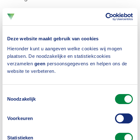
Heeft je partner inkomsten? Dan worden die voor
een deel of volledig verrekend met de Anw-uitkering.
Deze website maakt gebruik van cookies
Een WW-uitkering wordt volledig verrekend.
Hieronder kunt u aangeven welke cookies wij mogen
Inkomsten uit loondienst of een eigen bedrijf
plaatsen. De noodzakelijke en statistiekcookies
worden deels verrekend. Op de website van de
verzamelen
geen
persoonsgegevens en helpen ons de
website te verbeteren.
Sociale Verzekeringsbank kun je zien hoe dat werkt.
2. Partnerpensioen vanuit een
Toestemmingsselectie
dienstverband
Noodzakelijk
De meeste werkgevers bieden een
Voorkeuren
pensioenregeling aan. Die bestaat vaak uit
ouderdomspensioen en partnerpensioen. Het
Statistieken