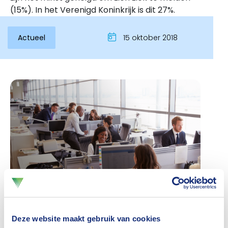
(15%). In het Verenigd Koninkrijk is dit 27%.
Actueel
15 oktober 2018
Inloggen
Dat blijkt uit het onderzoek ‘People Unboxed’ van HR-
Deze website maakt gebruik van cookies