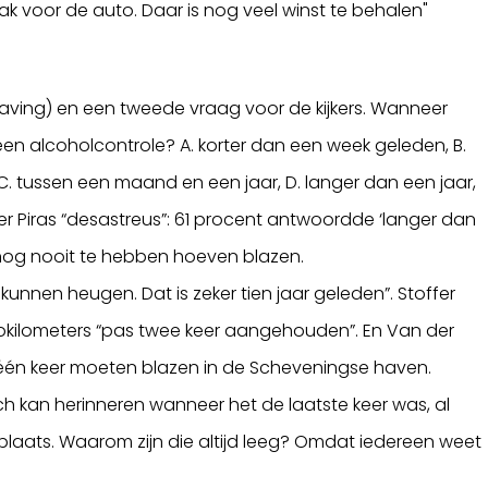
ak voor de auto. Daar is nog veel winst te behalen"
ving) en een tweede vraag voor de kijkers. Wanneer
een alcoholcontrole? A. korter dan een week geleden, B.
 tussen een maand en een jaar, D. langer dan een jaar,
er Piras “desastreus”: 61 procent antwoordde ‘langer dan
nog nooit te hebben hoeven blazen.
kunnen heugen. Dat is zeker tien jaar geleden”. Stoffer
utokilometers “pas twee keer aangehouden”. En Van der
 één keer moeten blazen in de Scheveningse haven.
ch kan herinneren wanneer het de laatste keer was, al
laats. Waarom zijn die altijd leeg? Omdat iedereen weet