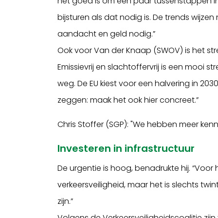
het goed is om een paar tussenstappen in
bijsturen als dat nodig is. De trends wijz
aandacht en geld nodig.”
Ook voor Van der Knaap (SWOV) is het strev
Emissievrij en slachtoffervrij is een mooi st
weg. De EU kiest voor een halvering in 203
zeggen: maak het ook hier concreet.”
Chris Stoffer (SGP): "We hebben meer kenn
Investeren in infrastructuur
De urgentie is hoog, benadrukte hij. “Voor 
verkeersveiligheid, maar het is slechts t
zijn.”
Volgens de Verkeersveiligheidscoalitie zij