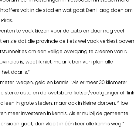
achtoffers valt in de stad en wat gaat Den Haag doen om
Piras.
nten te vaak kiezen voor de auto en daar nog veel
cht en zie dat die provincie de fiets wel vaak verkiest boven
etstunneltjes om een veilige overgang te creëren van N-
ncies is, weet ik niet, maar ik ben van plan alle
het daar is.”
ilometer-wegen, geld en kennis. “Als er meer 30 kilometer-
 sterke auto en de kwetsbare fietser/voetganger al flink
alleen in grote steden, maar ook in kleine dorpen. “Hoe
n meer investeren in kennis. Als er nu bij de gemeente
nsioen gaat, dan vloeit in één keer alle kennis weg.”