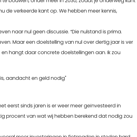
 te bouwen, onder meer in 2030, zodat je onderweg kunt
en nu de verkeerde kant op. We hebben meer kennis,
en naar nul geen discussie. “Die nulstand is prima.
reven. Maar een doelstelling van nul over dertig jaar is ver
0 en hangt daar concrete doelstellingen aan. Ik zou
is, aandacht en geld nodig"
het eerst sinds jaren is er weer meer geïnvesteerd in
wintig procent van wat wij hebben berekend dat nodig zou
n vooral meer investeringen in fietspaden in steden hard