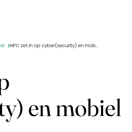
el
NPC zet in op cyber(security) en mobiel banditisme
p
ty) en mobiel