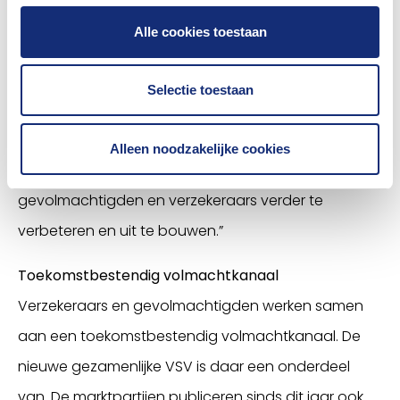
beide partijen tevreden over zijn”. Ook Ron
Alle cookies toestaan
Gardenier, voorzitter van de NVGA, is verheugd dat
partijen na een intensief traject weer op één lijn
Selectie toestaan
gekomen zijn. “We hebben samen een belangrijke
hobbel genomen en kunnen nu weer een volgende
Alleen noodzakelijke cookies
stap zetten om de samenwerking tussen
gevolmachtigden en verzekeraars verder te
verbeteren en uit te bouwen.”
Toekomstbestendig volmachtkanaal
Verzekeraars en gevolmachtigden werken samen
aan een toekomstbestendig volmachtkanaal. De
nieuwe gezamenlijke VSV is daar een onderdeel
van. De marktpartijen publiceren sinds dit jaar ook