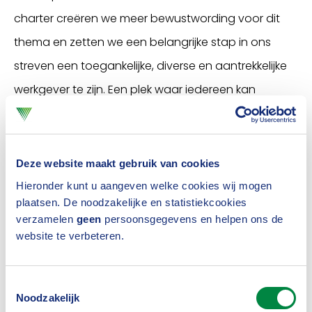
charter creëren we meer bewustwording voor dit
thema en zetten we een belangrijke stap in ons
streven een toegankelijke, diverse en aantrekkelijke
werkgever te zijn. Een plek waar iedereen kan
excelleren.” In december 2020 zette het Verbond
namens de branche een
handtekening onder het
Charter Diversiteit
met de wens om organisaties te
Deze website maakt gebruik van cookies
inspireren een divers medewerkersbestand te
Hieronder kunt u aangeven welke cookies wij mogen
plaatsen. De noodzakelijke en statistiekcookies
werven dat een goede afspiegeling is van de
verzamelen
geen
persoonsgegevens en helpen ons de
maatschappij en het klantenbestand.
website te verbeteren.
Netwerk
Toestemmingsselectie
Door ondertekening van het Charter, krijgen leden
Noodzakelijk