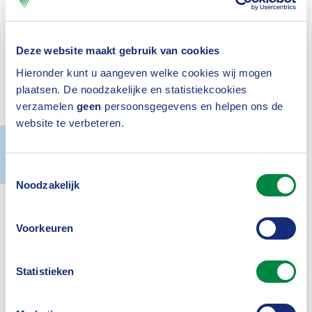
vis in het water. Toch stopt Ingrid Visscher
(60) in november met werken. Ze vindt
dat het tijd wordt om het stokje door te
Deze website maakt gebruik van cookies
Hieronder kunt u aangeven welke cookies wij mogen
geven, maar boven alles is ze toe aan
plaatsen. De noodzakelijke en statistiekcookies
een ander ritme.
verzamelen
geen
persoonsgegevens en helpen ons de
website te verbeteren.
Actueel
08 maart 2023
Toestemmingsselectie
Inloggen
Noodzakelijk
Voorkeuren
Statistieken