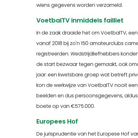
wiens gegevens worden verzameld.
VoetbalTV inmiddels failliet
In de zaak draaide het om VoetbalTV, een
vanaf 2018 bij zo'n 150 amateurclubs cam
registreerden. Wedstrijdliefhebbers konde
de start bezwaar tegen gemaakt, ook om
jaar: een kwetsbare groep wat betreft p
kon de werkwijze van VoetbalTV nooit een
beelden en dus persoonsgegevens, aldus
boete op van €575.000.
Europees Hof
De jurisprudentie van het Europese Hof van