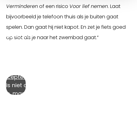
Verminderen
of een risico
Voor lief nemen
. Laat
bijvoorbeeld je telefoon thuis als je buiten gaat
spelen. Dan gaat hij niet kapot. En zet je fiets goed
Je kunt deze
op slot als je naar het zwembad gaat.”
video alleen
fspelen als je
onze
rketingcookies
accepteert
.
at is niet onze
uze, maar het
gevolg van
etgeving. Wij
aan uiteraard
netjes met je
egevens om.