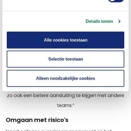
Zie mij als een wandelend woordenboek die
complexe zaken begrijpelijk maakt, de angst
wegneemt én mensen wegwijs maakt in de
Details tonen
financiële huishouding van een verzekeraar.”
Alle cookies toestaan
Deelnemer aan het woord:
“Verhelderend om even uit mijn comfortzone te
Selectie toestaan
stappen.
Ik heb veel geleerd over een geheel andere tak van
Alleen noodzakelijke cookies
sport om
zo ook een betere aansluiting te krijgen met andere
teams.”
Omgaan met risico's