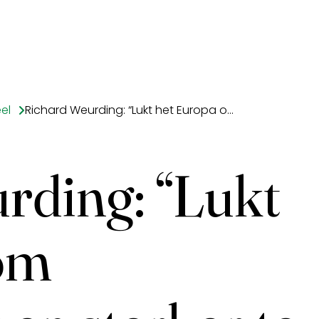
el
Richard Weurding: “Lukt het Europa om weerbaarder en sterker te worden?”
rding: “Lukt
om