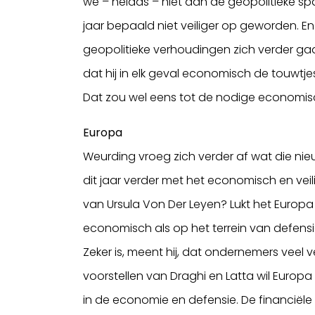
we – helaas – niet aan de geopolitieke spa
jaar bepaald niet veiliger op geworden. En 
geopolitieke verhoudingen zich verder ga
dat hij in elk geval economisch de touwtje
Dat zou wel eens tot de nodige economisc
Europa
Weurding vroeg zich verder af wat die ni
dit jaar verder met het economisch en vei
van Ursula Von Der Leyen? Lukt het Europ
economisch als op het terrein van defensi
Zeker is, meent hij, dat ondernemers veel 
voorstellen van Draghi en Latta wil Europ
in de economie en defensie. De financiële