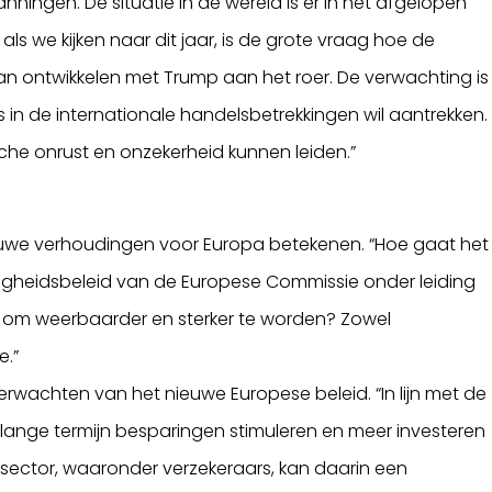
nningen. De situatie in de wereld is er in het afgelopen
als we kijken naar dit jaar, is de grote vraag hoe de
an ontwikkelen met Trump aan het roer. De verwachting is
s in de internationale handelsbetrekkingen wil aantrekken.
he onrust en onzekerheid kunnen leiden.”
euwe verhoudingen voor Europa betekenen. “Hoe gaat het
ligheidsbeleid van de Europese Commissie onder leiding
a om weerbaarder en sterker te worden? Zowel
e.”
verwachten van het nieuwe Europese beleid. “In lijn met de
a lange termijn besparingen stimuleren en meer investeren
 sector, waaronder verzekeraars, kan daarin een