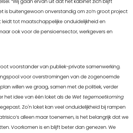
l. “Wij gaan ervan uit dat het kabinet zich blijft
t is buitengewoon onverstandig om zo’n groot project
Dat leidt tot maatschappelijke onduidelijkheid en
 maar ook voor de pensioensector, werkgevers en
n groot voorstander van publiek-private samenwerking.
eringspool voor overstromingen van de zogenoemde
t plan willen we graag, samen met de politiek, verder
r het idee van één loket als de
Wet tegemoetkoming
epast. Zo'n loket kan veel onduidelijkheid bij rampen
isico’s alleen maar toenemen, is het belangrijk dat we
en. Voorkomen is en blijft beter dan genezen. We